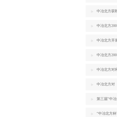
中冶北方获
中冶北方20
中冶北方开
中冶北方20
中冶北方对
中冶北方对
第三届“中
“中冶北方