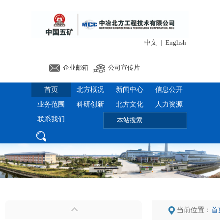
中文
|
English
企业邮箱
公司宣传片
首页
北方概况
新闻中心
信息公开
业务范围
科研创新
北方文化
人力资源
联系我们
当前位置：
首