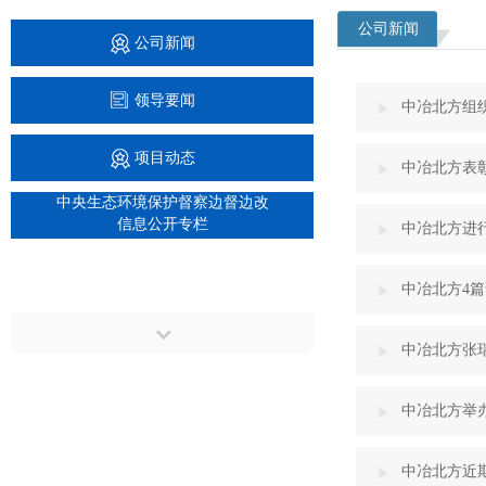
公司新闻
公司新闻
领导要闻
中冶北方组
项目动态
中冶北方表
中央生态环境保护督察边督边改
信息公开专栏
中冶北方进
中冶北方4
中冶北方张
中冶北方举
中冶北方近