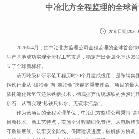
中冶北方全程监理的全球首
[发布日期]2026-0
2026年4月，由中冶北方监理公司全程监理
的全球首套绿
生产基地成功实现全流程工艺贯通，稳定产出金属化率达
9
立了全球新标杆。
该万吨级科研示范工程历时
20个月建成投用，是鞍钢集
钢铁行业从“碳冶金”向“氢冶金”跨越的重要使命。项目的最
依托流化床氢气还原铁新技术，彻底摒弃传统炼铁的焦炭消
矿石，从而实现“炼铁只排水、无碳零污染”。
作为该项目的全程监理单位，中冶北方监理公司秉持
“
目新技术、新工艺特点，实施全过程精细化管控。从电解槽
守质量底线、筑牢安全防线、保障建设进度，破解多方协调