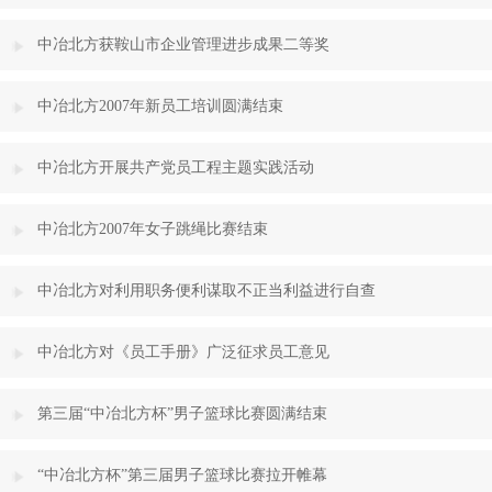
中冶北方获鞍山市企业管理进步成果二等奖
中冶北方2007年新员工培训圆满结束
中冶北方开展共产党员工程主题实践活动
中冶北方2007年女子跳绳比赛结束
中冶北方对利用职务便利谋取不正当利益进行自查
中冶北方对《员工手册》广泛征求员工意见
第三届“中冶北方杯”男子篮球比赛圆满结束
“中冶北方杯”第三届男子篮球比赛拉开帷幕