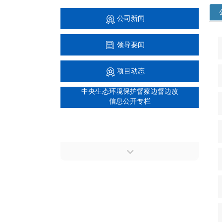
公司新闻
领导要闻
项目动态
中央生态环境保护督察边督边改
信息公开专栏