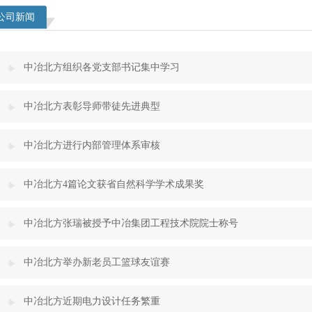
公司新闻
中冶北方组织各党支部书记集中学习
中冶北方表彰导师带徒先进典型
中冶北方进行内部管理体系审核
中冶北方4篇论文获省自然科学学术成果奖
中冶北方张瑞被授予中冶集团工程技术院院士称号
中冶北方举办新老员工篮球友谊赛
中冶北方近期电力设计任务繁重